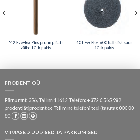
*42 EveFlex Pins pruun pliiats
601 EveFlex 600 hall disk suur
väike 10tk pakis
10tk pakis
PRODENT OÜ
Pärnu mnt. 356, Tallinn 11612 Telefon: +372 6 565 982
prodent[ät]prodent.ee Tellimine telefoni teel (tasuta): 800 88
80
VIIMASED UUDISED JA PAKKUMISED