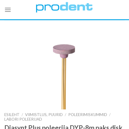
Skip
to
content
ESILEHT
/
VIIMISTLUS, PUURID
/
POLEERIMISKUMMID
/
LABORI POLEERIJAD
Diasynt Plus poleerija DYP-8m paks disk