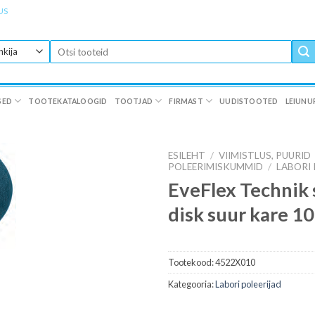
US
Otsi:
SED
TOOTEKATALOOGID
TOOTJAD
FIRMAST
UUDISTOOTED
LEIUNU
ESILEHT
/
VIIMISTLUS, PUURID
POLEERIMISKUMMID
/
LABORI 
EveFlex Technik 
disk suur kare 10
Tootekood:
4522X010
Kategooria:
Labori poleerijad