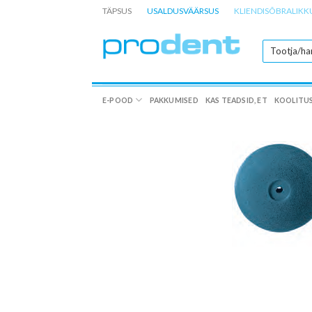
Skip
TÄPSUS
USALDUSVÄÄRSUS
KLIENDISÕBRALIKK
to
content
E-POOD
PAKKUMISED
KAS TEADSID, ET
KOOLITU