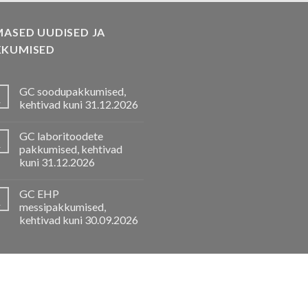
MASED UUDISED JA
KKUMISED
GC soodupakkumised,
.
kehtivad kuni 31.12.2026
GC laboritoodete
.
pakkumised, kehtivad
kuni 31.12.2026
GC EHP
.
messipakkumised,
kehtivad kuni 30.09.2026
LITUSED
TOOTEKATALOOGID
TOOTJAD
FIRMAST
UUDISTOOTED
L