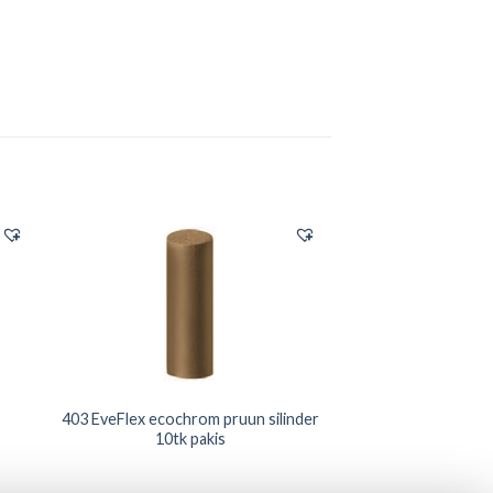
403 EveFlex ecochrom pruun silinder
10tk pakis