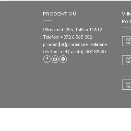
PRODENT OÜ
VII
PA
Pärnu mnt. 356, Tallinn 11612
Telefon: +372 6 565 982
07
aug
prodent[ät]prodent.ee Tellimine
telefoni teel (tasuta): 800 88 80
07
aug
07
aug
E-POOD
PAKKUMISED
KAS TEADSID, ET
KOO