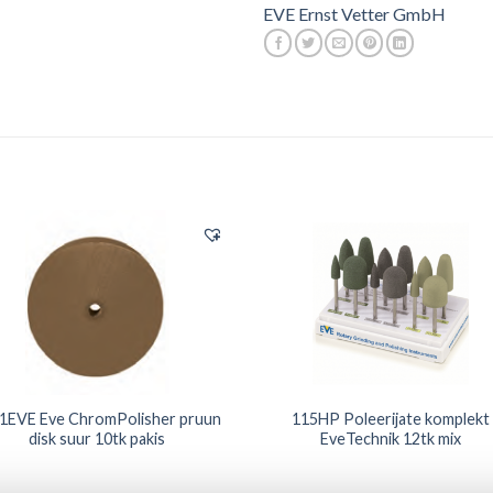
EVE Ernst Vetter GmbH
1EVE Eve ChromPolisher pruun
115HP Poleerijate komplekt
disk suur 10tk pakis
EveTechnik 12tk mix