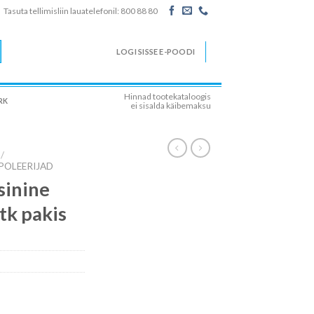
Tasuta tellimisliin lauatelefonil: 800 88 80
LOGI SISSE E-POODI
Hinnad tootekataloogis
RK
ei sisalda käibemaksu
/
POLEERIJAD
sinine
tk pakis