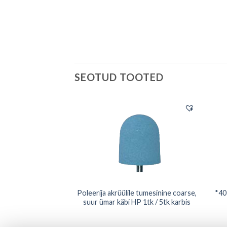
SEOTUD TOOTED
OCHROM pruun disk
Poleerija akrüülile tumesinine coarse,
*40
0tk pakis
suur ümar käbi HP 1tk / 5tk karbis