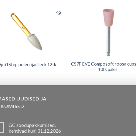
CS7F EVE Composoft roosa cups 
pti1Step poleerijad leek 12tk
10tk pakis
MASED UUDISED JA
KKUMISED
GC soodupakkumised,
.
kehtivad kuni 31.12.2026