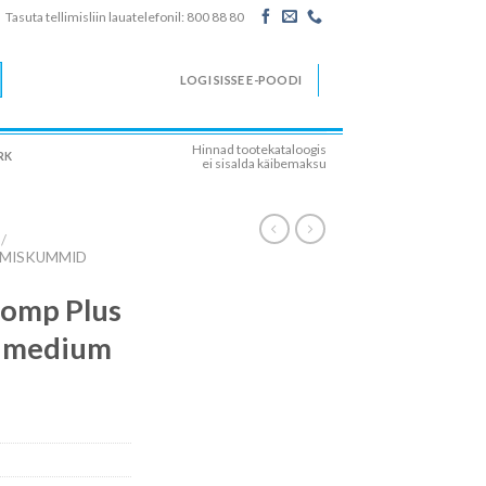
Tasuta tellimisliin lauatelefonil: 800 88 80
LOGI SISSE E-POODI
Hinnad tootekataloogis
RK
ei sisalda käibemaksu
/
IMISKUMMID
omp Plus
, medium