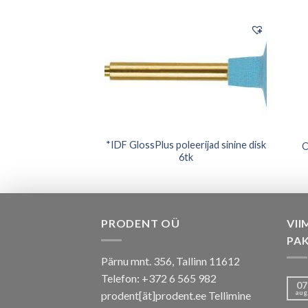
ft roosa disk fine
*IDF GlossPlus poleerijad sinine disk
O
tk pakis
6tk
PRODENT OÜ
VII
PA
Pärnu mnt. 356, Tallinn 11612
Telefon: +372 6 565 982
07
aug
prodent[ät]prodent.ee Tellimine