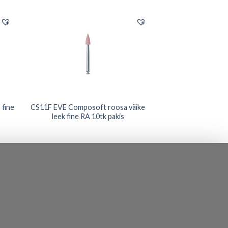
fine
CS11F EVE Composoft roosa väike
leek fine RA 10tk pakis