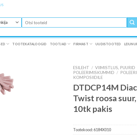
US
Otsi:
SED
TOOTEKATALOOGID
TOOTJAD
FIRMAST
UUDISTOOTED
LEIUNU
ESILEHT
/
VIIMISTLUS, PUURID
POLEERIMISKUMMID
/
POLEER
KOMPOSIIDILE
DTDCP14M Diac
Twist roosa suur
10tk pakis
Tootekood:
6184X010