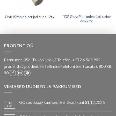
*IDF GlossPlus poleerijad sinine
Opti1Step poleerijad cups 12tk
disk 6tk
PRODENT OÜ
Pärnu mnt. 356, Tallinn 11612 Telefon: +372 6 565 982
prodent[ät]prodent.ee Tellimine telefoni teel (tasuta): 800 88
80
VIIMASED UUDISED JA PAKKUMISED
GC soodupakkumised, kehtivad kuni 31.12.2026
07
aug.