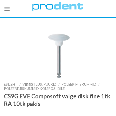
Skip
to
content
ESILEHT
/
VIIMISTLUS, PUURID
/
POLEERIMISKUMMID
/
POLEERIMISKUMMID KOMPOSIIDILE
CS9G EVE Composoft valge disk fine 1tk
RA 10tk pakis