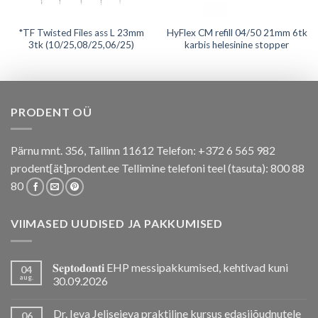
*TF Twisted Files ass L 23mm
HyFlex CM refill 04/50 21mm 6tk
3tk (10/25,08/25,06/25)
karbis helesinine stopper
PRODENT OÜ
Pärnu mnt. 356, Tallinn 11612 Telefon: +372 6 565 982
prodent[ät]prodent.ee Tellimine telefoni teel (tasuta): 800 88
80
VIIMASED UUDISED JA PAKKUMISED
𝐒𝐞𝐩𝐭𝐨𝐝𝐨𝐧𝐭𝐢 EHP messipakkumised, kehtivad kuni
04
aug.
30.09.2026
Dr. Ieva Jelisejeva praktiline kursus edasijõudnutele
06