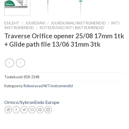
ESILEHT
/
JUURERAVI
/
JUUREKANALIINSTRUMENDID
/
NITI
INSTRUMENDID
/
ROTEERUVAD NITI INSTRUMENDID
Traverse Orifice opener 25/08 17mm 1tk
+ Glide path file 13/06 31mm 3tk
Tootekood:
818-2148
Kategooria:
Roteeruvad NiTi instrumendid
Ormco/SybronEndo Europe