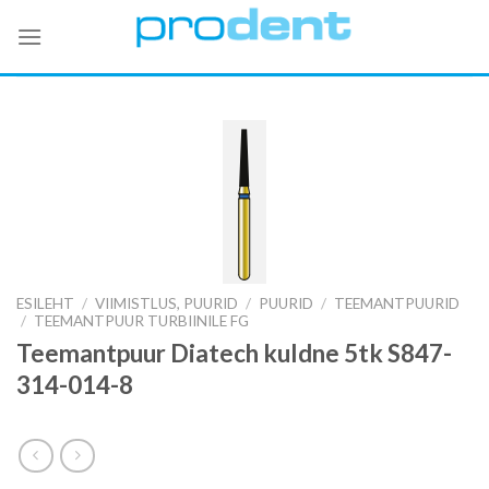
Skip
to
content
ESILEHT
/
VIIMISTLUS, PUURID
/
PUURID
/
TEEMANTPUURID
/
TEEMANTPUUR TURBIINILE FG
Teemantpuur Diatech kuldne 5tk S847-
314-014-8