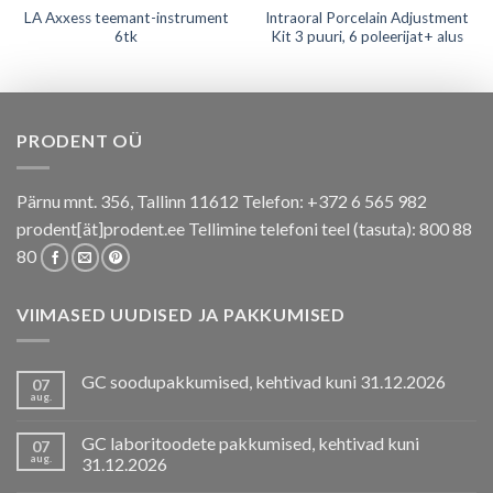
LA Axxess teemant-instrument
Intraoral Porcelain Adjustment
6tk
Kit 3 puuri, 6 poleerijat+ alus
PRODENT OÜ
Pärnu mnt. 356, Tallinn 11612 Telefon: +372 6 565 982
prodent[ät]prodent.ee Tellimine telefoni teel (tasuta): 800 88
80
VIIMASED UUDISED JA PAKKUMISED
GC soodupakkumised, kehtivad kuni 31.12.2026
07
aug.
GC laboritoodete pakkumised, kehtivad kuni
07
aug.
31.12.2026