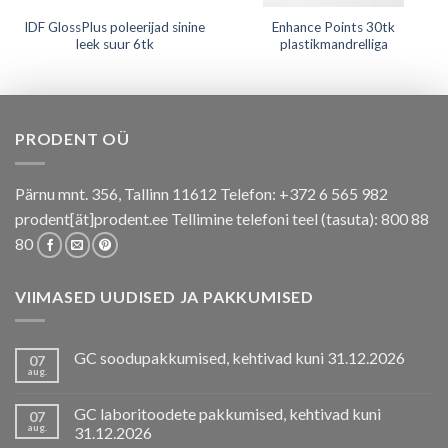
IDF GlossPlus poleerijad sinine
Enhance Points 30tk
leek suur 6tk
plastikmandrelliga
PRODENT OÜ
Pärnu mnt. 356, Tallinn 11612 Telefon: +372 6 565 982
prodent[ät]prodent.ee Tellimine telefoni teel (tasuta): 800 88
80
VIIMASED UUDISED JA PAKKUMISED
GC soodupakkumised, kehtivad kuni 31.12.2026
07
aug.
GC laboritoodete pakkumised, kehtivad kuni
07
aug.
31.12.2026