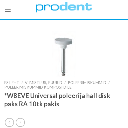
Skip
to
content
ESILEHT
/
VIIMISTLUS, PUURID
/
POLEERIMISKUMMID
/
POLEERIMISKUMMID KOMPOSIIDILE
*W8EVE Universal poleerija hall disk
paks RA 10tk pakis