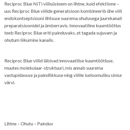
Reciproc Blue NiTi viilisüsteem on lihtne, kuid efektiivne –
uus Reciproc Blue viilide generatsioon kombineerib ühe viili
endokontseptsiooni lihtsuse suurema ohutusega juurekanali
preparatsioonidel ja ümberravis. Innovaatiline kuumtöötlus
teeb Reciproc Blue eriti painduvaks, et tagada sujuvam ja
ohutum liikumine kanalis.
Reciproc Blue viilid läbivad innovaatilise kuumtöötluse,
muutes molekulaar-struktuuri, mis annab suurema
vastupidavuse ja paindlikkuse ning viilile iseloomuliku sinise
värvi.
Lihtne – Ohutu – Painduv