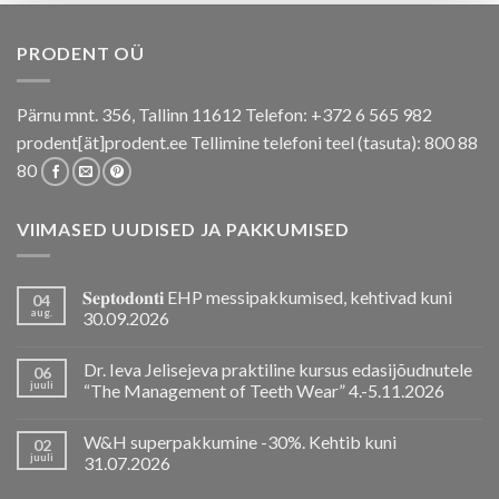
PRODENT OÜ
Pärnu mnt. 356, Tallinn 11612 Telefon: +372 6 565 982
prodent[ät]prodent.ee Tellimine telefoni teel (tasuta): 800 88
80
VIIMASED UUDISED JA PAKKUMISED
𝐒𝐞𝐩𝐭𝐨𝐝𝐨𝐧𝐭𝐢 EHP messipakkumised, kehtivad kuni
04
aug.
30.09.2026
Dr. Ieva Jelisejeva praktiline kursus edasijõudnutele
06
juuli
“The Management of Teeth Wear” 4.-5.11.2026
W&H superpakkumine -30%. Kehtib kuni
02
juuli
31.07.2026