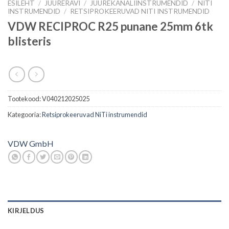
ESILEHT
/
JUURERAVI
/
JUUREKANALIINSTRUMENDID
/
NITI
INSTRUMENDID
/
RETSIPROKEERUVAD NITI INSTRUMENDID
VDW RECIPROC R25 punane 25mm 6tk
blisteris
Tootekood:
V040212025025
Kategooria:
Retsiprokeeruvad NiTi instrumendid
VDW GmbH
KIRJELDUS