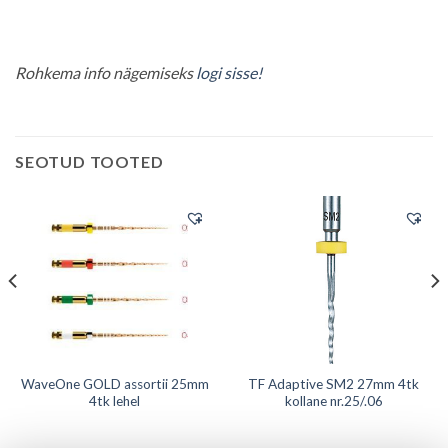
Rohkema info nägemiseks
logi sisse!
SEOTUD TOOTED
WaveOne GOLD assortii 25mm
TF Adaptive SM2 27mm 4tk
4tk lehel
kollane nr.25/.06