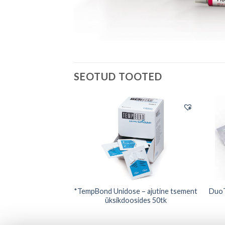
SEOTUD TOOTED
*TempBond Unidose – ajutine tsement
DuoT
 süstlas fluorescent
üksikdoosides 50tk