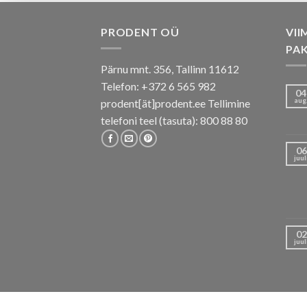
PRODENT OÜ
VII
PA
Pärnu mnt. 356, Tallinn 11612
Telefon: +372 6 565 982
04
aug
prodent[ät]prodent.ee Tellimine
telefoni teel (tasuta): 800 88 80
06
juul
02
juul