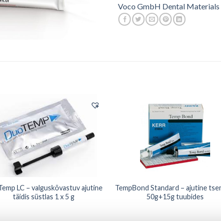
Voco GmbH Dental Materials
emp LC – valguskõvastuv ajutine
TempBond Standard – ajutine ts
täidis süstlas 1 x 5 g
50g+15g tuubides