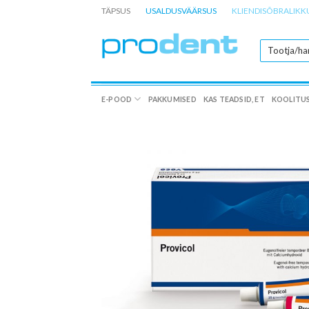
Skip
TÄPSUS
USALDUSVÄÄRSUS
KLIENDISÕBRALIKK
to
content
E-POOD
PAKKUMISED
KAS TEADSID, ET
KOOLITU