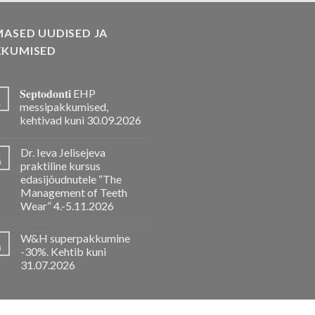
MASED UUDISED JA
KKUMISED
𝐒𝐞𝐩𝐭𝐨𝐝𝐨𝐧𝐭𝐢 EHP
.
messipakkumised,
kehtivad kuni 30.09.2026
Dr. Ieva Jelisejeva
i
praktiline kursus
edasijõudnutele “The
Management of Teeth
Wear” 4.-5.11.2026
W&H superpakkumine
i
-30%. Kehtib kuni
31.07.2026