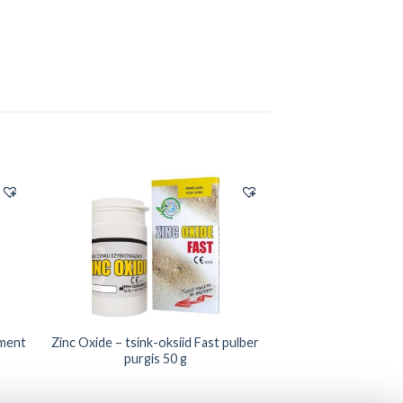
ement
Zinc Oxide – tsink-oksiid Fast pulber
purgis 50 g