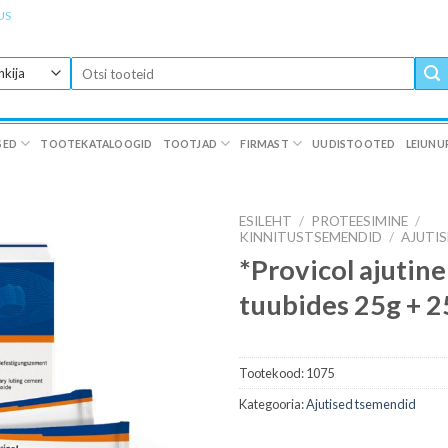
US
Otsi:
SED
TOOTEKATALOOGID
TOOTJAD
FIRMAST
UUDISTOOTED
LEIUNU
ESILEHT
/
PROTEESIMINE
/
KINNITUSTSEMENDID
/
AJUTI
*Provicol ajutin
tuubides 25g + 2
Tootekood:
1075
Kategooria:
Ajutised tsemendid