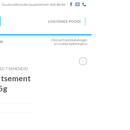
Tasuta tellimisliin lauatelefonil: 800 88 80
LOGI SISSE E-POODI
Hinnad tootekataloogis
RK
ei sisalda käibemaksu
SED TSEMENDID
e tsement
5g