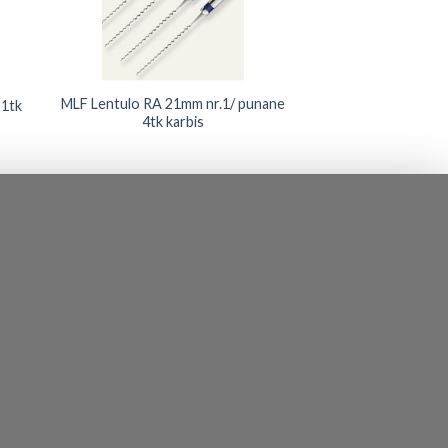
MLF Lentulo RA 21mm nr.1/ punane
 1tk
4tk karbis