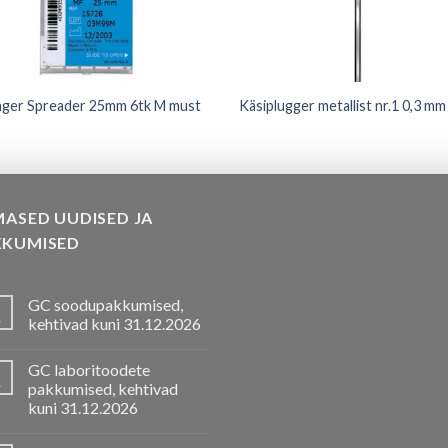
nger Spreader 25mm 6tk M must
Käsiplugger metallist nr.1 0,3 mm
MASED UUDISED JA
KKUMISED
GC soodupakkumised,
.
kehtivad kuni 31.12.2026
GC laboritoodete
.
pakkumised, kehtivad
kuni 31.12.2026