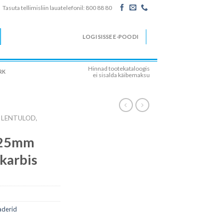
Tasuta tellimisliin lauatelefonil: 800 88 80
LOGI SISSE E-POODI
Hinnad tootekataloogis
RK
ei sisalda käibemaksu
LENTULOD,
 25mm
 karbis
aderid