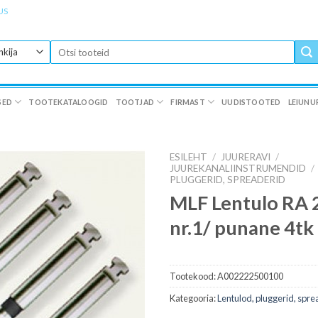
US
Otsi:
SED
TOOTEKATALOOGID
TOOTJAD
FIRMAST
UUDISTOOTED
LEIUNU
ESILEHT
/
JUURERAVI
/
JUUREKANALIINSTRUMENDID
/
PLUGGERID, SPREADERID
MLF Lentulo RA
nr.1/ punane 4tk
Tootekood:
A002222500100
Kategooria:
Lentulod, pluggerid, spre