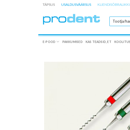
Skip
TÄPSUS
USALDUSVÄÄRSUS
KLIENDISÕBRALIKK
to
content
E-POOD
PAKKUMISED
KAS TEADSID, ET
KOOLITU