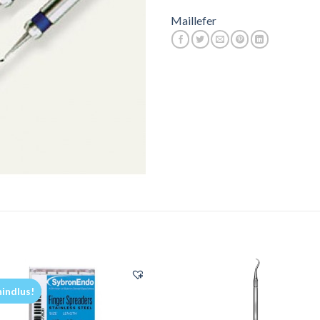
Maillefer
hindlus!