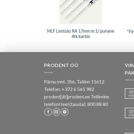
ader 25mm C sinine
MLF Lentulo RA 17mm nr.1/ punane
*Fi
karbis
4tk karbis
PRODENT OÜ
VII
PA
Pärnu mnt. 356, Tallinn 11612
Telefon: +372 6 565 982
07
aug
prodent[ät]prodent.ee Tellimine
telefoni teel (tasuta): 800 88 80
07
aug