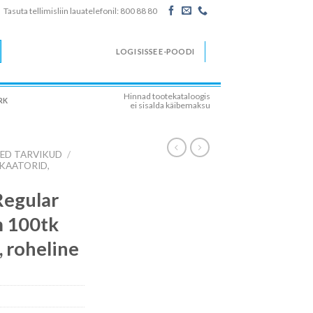
Tasuta tellimisliin lauatelefonil: 800 88 80
LOGI SISSE E-POODI
Hinnad tootekataloogis
RK
ei sisalda käibemaksu
SED TARVIKUD
/
KAATORID,
Regular
m 100tk
a, roheline