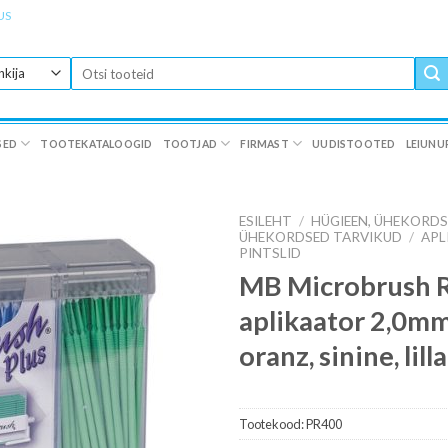
US
Otsi:
SED
TOOTEKATALOOGID
TOOTJAD
FIRMAST
UUDISTOOTED
LEIUNU
ESILEHT
/
HÜGIEEN, ÜHEKORD
ÜHEKORDSED TARVIKUD
/
APL
PINTSLID
MB Microbrush 
aplikaator 2,0m
oranz, sinine, lill
Tootekood:
PR400