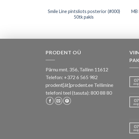
Smile Line pintsliots posterior (#000)
MB 
ne 50tk + Dispenser
50tk pakis
PRODENT OÜ
VII
PA
Pärnu mnt. 356, Tallinn 11612
Telefon: +372 6 565 982
07
aug
prodent[ät]prodent.ee Tellimine
telefoni teel (tasuta): 800 88 80
07
aug
07
aug