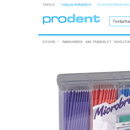
Skip
TÄPSUS
USALDUSVÄÄRSUS
KLIENDISÕBRALIKK
to
content
E-POOD
PAKKUMISED
KAS TEADSID, ET
KOOLITU