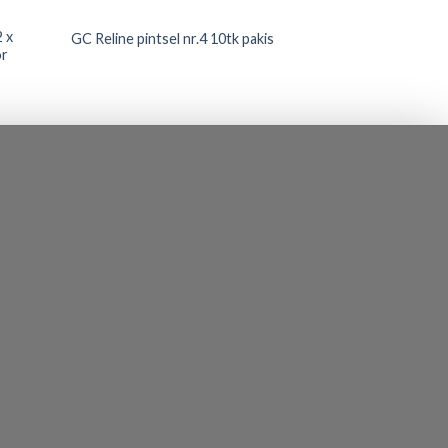
 x
GC Reline pintsel nr.4 10tk pakis
or