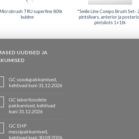
Microbrush TRU superfine 80tk
*Smile Line Compo Brush Set- 2
kuldne
pintslivars, anterior ja posteri
pintsliots 1+1tk
MASED UUDISED JA
KKUMISED
GC soodupakkumised,
.
kehtivad kuni 31.12.2026
GC laboritoodete
.
pakkumised, kehtivad
kuni 31.12.2026
GC EHP
.
messipakkumised,
kehtivad kuni 30.09.2026