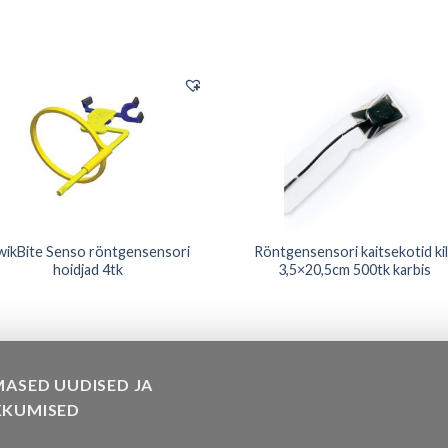
wikBite Senso röntgensensori
Röntgensensori kaitsekotid ki
hoidjad 4tk
3,5×20,5cm 500tk karbis
MASED UUDISED JA
KKUMISED