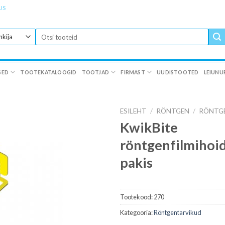
US
Otsi:
SED
TOOTEKATALOOGID
TOOTJAD
FIRMAST
UUDISTOOTED
LEIUNU
ESILEHT
/
RÖNTGEN
/
RÖNTG
KwikBite
röntgenfilmihoid
pakis
Tootekood:
270
Kategooria:
Röntgentarvikud