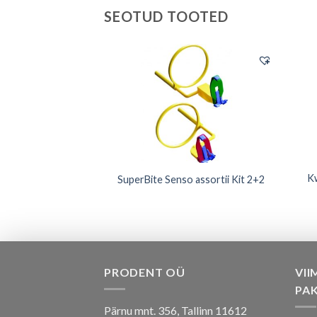
SEOTUD TOOTED
ilmihoidja posterior
K
SuperBite Senso assortii Kit 2+2
punane
PRODENT OÜ
VII
PA
Pärnu mnt. 356, Tallinn 11612