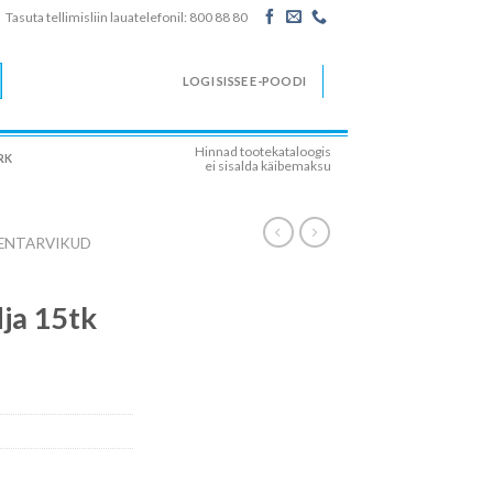
Tasuta tellimisliin lauatelefonil: 800 88 80
LOGI SISSE E-POODI
Hinnad tootekataloogis
RK
ei sisalda käibemaksu
ENTARVIKUD
ja 15tk