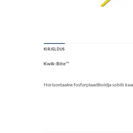
KIRJELDUS
Kwik-Bite
™
Horisontaalne fosforplaadihoidja sobib kaari