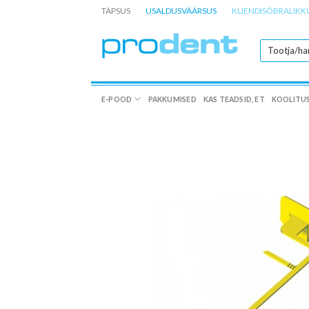
Skip
TÄPSUS
USALDUSVÄÄRSUS
KLIENDISÕBRALIKK
to
content
E-POOD
PAKKUMISED
KAS TEADSID, ET
KOOLITU