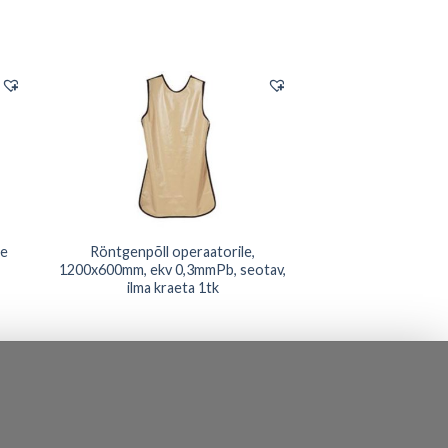
le
Röntgenpõll operaatorile,
1200x600mm, ekv 0,3mmPb, seotav,
ilma kraeta 1tk