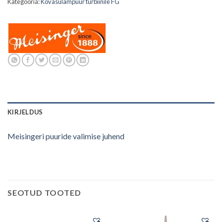
Kategooria:
Kõvasulampuur turbiinile FG
KIRJELDUS
Meisingeri puuride valimise juhend
SEOTUD TOOTED