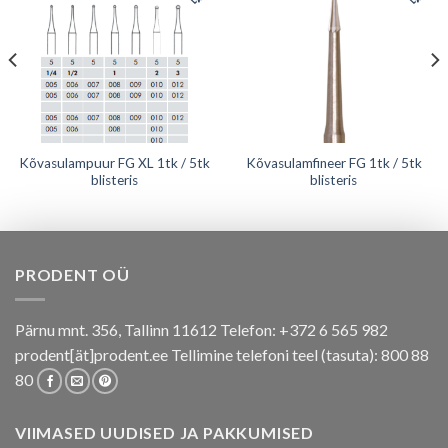
Kõvasulampuur FG XL 1tk / 5tk
Kõvasulamfineer FG 1tk / 5tk
blisteris
blisteris
PRODENT OÜ
Pärnu mnt. 356, Tallinn 11612 Telefon: +372 6 565 982
prodent[ät]prodent.ee Tellimine telefoni teel (tasuta): 800 88
80
VIIMASED UUDISED JA PAKKUMISED