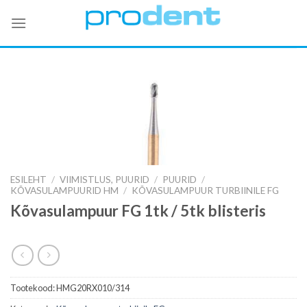
Skip
to
content
ESILEHT
/
VIIMISTLUS, PUURID
/
PUURID
/
KÕVASULAMPUURID HM
/
KÕVASULAMPUUR TURBIINILE FG
Kõvasulampuur FG 1tk / 5tk blisteris
Tootekood:
HMG20RX010/314