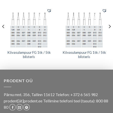
Kõvasulampuur FG 1tk / 5tk
Kõvasulampuur FG 1tk / 5tk
blisteris
blisteris
PRODENT OÜ
Pärnu mnt. 356, Tallinn 11612 Telefon: +372 6 565 982
prodent[ät]prodent.ee Tellimine telefoni teel (tasuta): 800 88
80