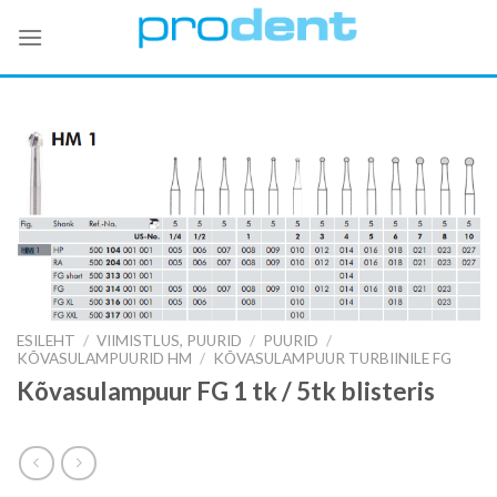
Skip
to
content
ESILEHT
/
VIIMISTLUS, PUURID
/
PUURID
/
KÕVASULAMPUURID HM
/
KÕVASULAMPUUR TURBIINILE FG
Kõvasulampuur FG 1 tk / 5tk blisteris