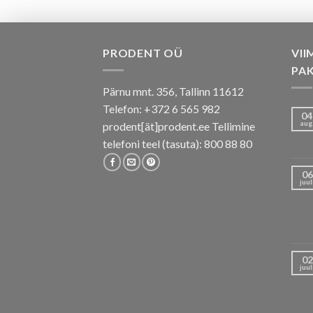
PRODENT OÜ
VII
PA
Pärnu mnt. 356, Tallinn 11612
Telefon: +372 6 565 982
04
aug
prodent[ät]prodent.ee Tellimine
telefoni teel (tasuta): 800 88 80
06
juul
02
juul