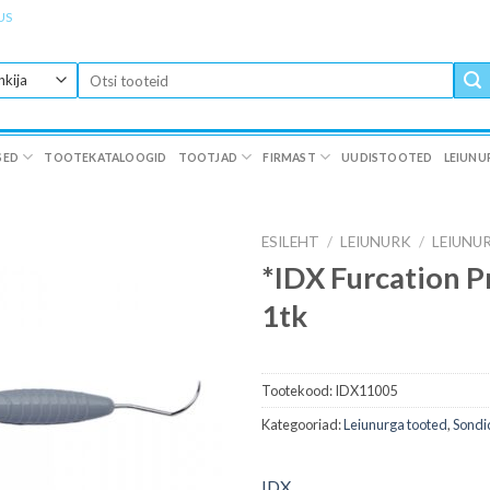
US
Otsi:
SED
TOOTEKATALOOGID
TOOTJAD
FIRMAST
UUDISTOOTED
LEIUNU
ESILEHT
/
LEIUNURK
/
LEIUNU
*IDX Furcation P
1tk
Tootekood:
IDX11005
Kategooriad:
Leiunurga tooted
,
Sondi
IDX