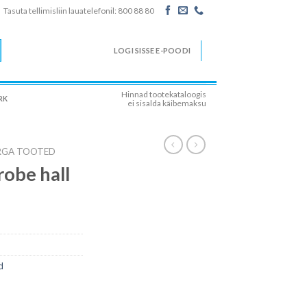
Tasuta tellimisliin lauatelefonil: 800 88 80
LOGI SISSE E-POODI
Hinnad tootekataloogis
RK
ei sisalda käibemaksu
RGA TOOTED
robe hall
d