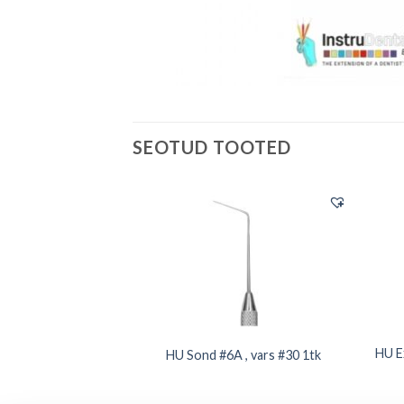
SEOTUD TOOTED
varrega, Multicolor
HU E
HU Sond #6A , vars #30 1tk
olne 1tk