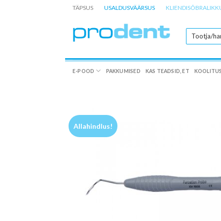
Skip
TÄPSUS
USALDUSVÄÄRSUS
KLIENDISÕBRALIKK
to
content
E-POOD
PAKKUMISED
KAS TEADSID, ET
KOOLITU
Allahindlus!