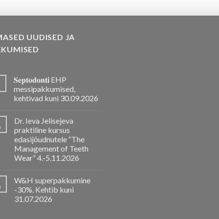
MASED UUDISED JA
KKUMISED
𝐒𝐞𝐩𝐭𝐨𝐝𝐨𝐧𝐭𝐢 EHP
.
messipakkumised,
kehtivad kuni 30.09.2026
Dr. Ieva Jelisejeva
i
praktiline kursus
edasijõudnutele “The
Management of Teeth
Wear” 4.-5.11.2026
W&H superpakkumine
i
-30%. Kehtib kuni
31.07.2026