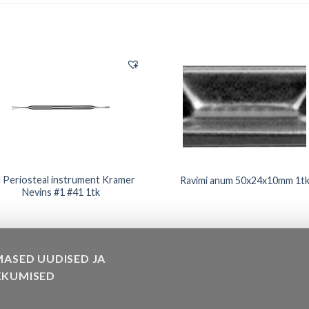
 Periosteal instrument Kramer
Ravimi anum 50x24x10mm 1t
Nevins #1 #41 1tk
MASED UUDISED JA
KKUMISED