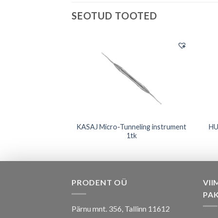
SEOTUD TOOTED
se komplekt koos 3
KASAJ Micro-Tunneling instrument
HU
a Ustomed
1tk
PRODENT OÜ
VII
PA
Pärnu mnt. 356, Tallinn 11612