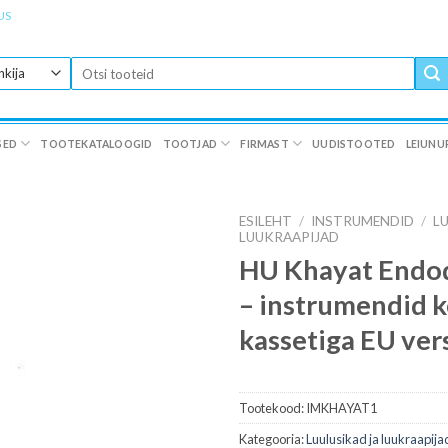
US
Otsi:
SED
TOOTEKATALOOGID
TOOTJAD
FIRMAST
UUDISTOOTED
LEIUNU
ESILEHT
/
INSTRUMENDID
/
L
LUUKRAAPIJAD
HU Khayat Endod
– instrumendid 
kassetiga EU ver
Tootekood:
IMKHAYAT1
Kategooria:
Luulusikad ja luukraapija