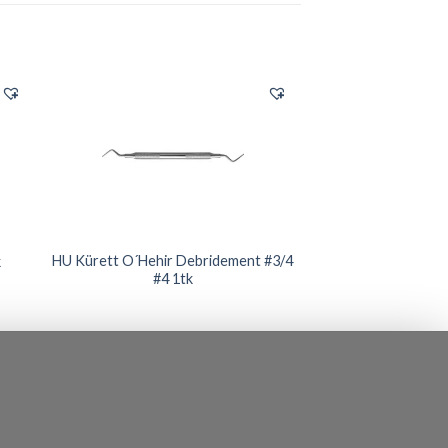
HU Kürett O´Hehir Debridement #3/4
k
#4 1tk