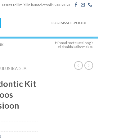
Tasuta tellimisliin lauatelefonil: 800 88 80
LOGI SISSE E-POODI
Hinnad tootekataloogis
RK
ei sisalda käibemaksu
UULUSIKAD JA
ontic Kit
koos
sioon
d