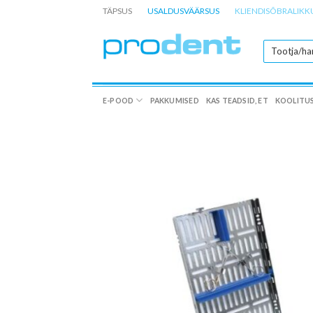
Skip
TÄPSUS
USALDUSVÄÄRSUS
KLIENDISÕBRALIKK
to
content
E-POOD
PAKKUMISED
KAS TEADSID, ET
KOOLITU