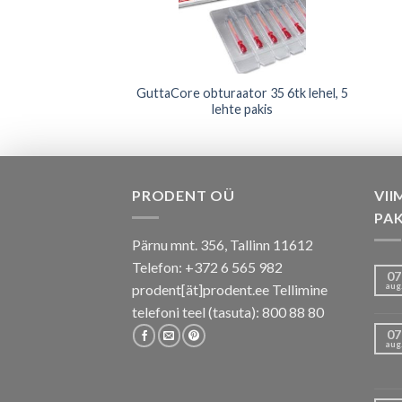
GuttaCore obturaator 35 6tk lehel, 5
aatorid nr.30 6tk
lehte pakis
PRODENT OÜ
VII
PA
Pärnu mnt. 356, Tallinn 11612
Telefon: +372 6 565 982
07
aug
prodent[ät]prodent.ee Tellimine
telefoni teel (tasuta): 800 88 80
07
aug