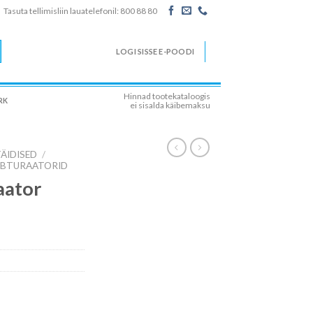
Tasuta tellimisliin lauatelefonil: 800 88 80
LOGI SISSE E-POODI
Hinnad tootekataloogis
RK
ei sisalda käibemaksu
ÄIDISED
/
BTURAATORID
aator