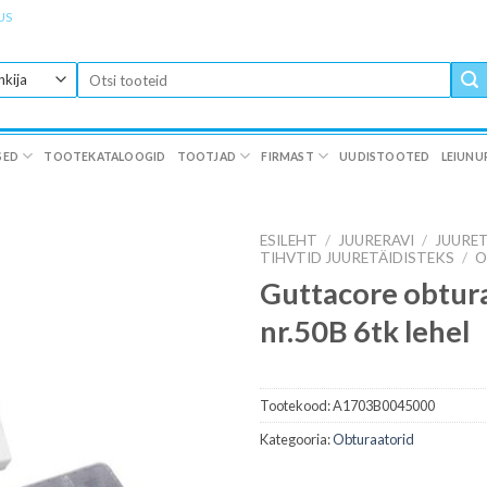
US
Otsi:
SED
TOOTEKATALOOGID
TOOTJAD
FIRMAST
UUDISTOOTED
LEIUNU
ESILEHT
/
JUURERAVI
/
JUURET
TIHVTID JUURETÄIDISTEKS
/
O
Guttacore obtur
nr.50B 6tk lehel
Tootekood:
A1703B0045000
Kategooria:
Obturaatorid