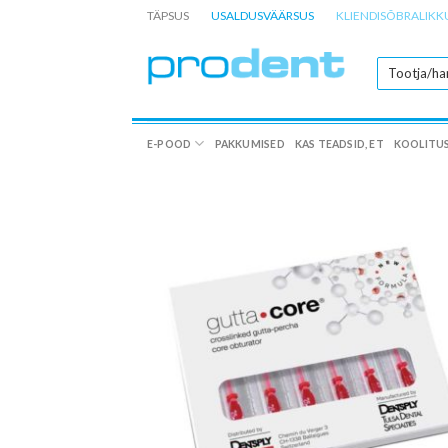
Skip
TÄPSUS
USALDUSVÄÄRSUS
KLIENDISÕBRALIKK
to
content
E-POOD
PAKKUMISED
KAS TEADSID, ET
KOOLITU