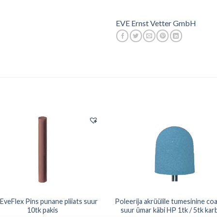
EVE Ernst Vetter GmbH
EveFlex Pins punane pliiats suur
Poleerija akrüülile tumesinine coa
10tk pakis
suur ümar käbi HP 1tk / 5tk kar