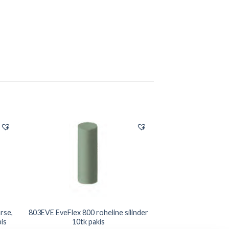
rse,
803EVE EveFlex 800 roheline silinder
bis
10tk pakis