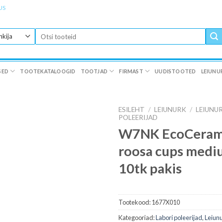
US
Otsi:
SED
TOOTEKATALOOGID
TOOTJAD
FIRMAST
UUDISTOOTED
LEIUNU
ESILEHT
/
LEIUNURK
/
LEIUNUR
POLEERIJAD
W7NK EcoCeram 
roosa cups med
10tk pakis
Tootekood:
1677X010
Kategooriad:
Labori poleerijad
,
Leiunu