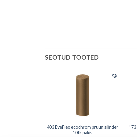
SEOTUD TOOTED
s tumesinine pliiats
403 EveFlex ecochrom pruun silinder
*73 
0tk pakis
10tk pakis