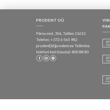
PRODENT OÜ
VII
PA
Pärnu mnt. 356, Tallinn 11612
Telefon: +372 6 565 982
07
aug
prodent[ät]prodent.ee Tellimine
telefoni teel (tasuta): 800 88 80
07
aug
07
aug