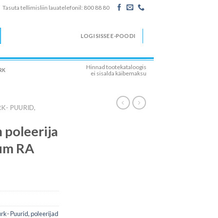
Tasuta tellimisliin lauatelefonil: 800 88 80
LOGI SISSE E-POODI
Hinnad tootekataloogis
RK
ei sisalda käibemaksu
K- PUURID,
poleerija
ium RA
rk- Puurid, poleerijad