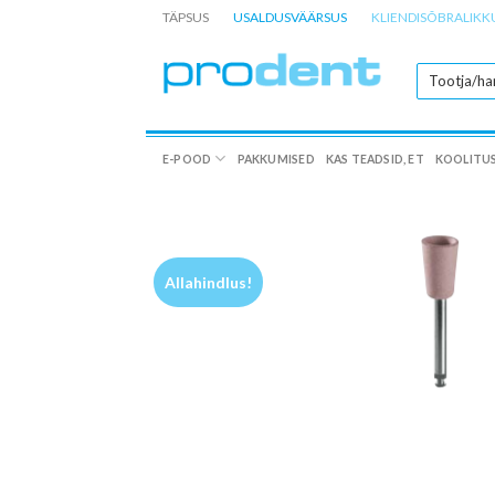
Skip
TÄPSUS
USALDUSVÄÄRSUS
KLIENDISÕBRALIKK
to
content
E-POOD
PAKKUMISED
KAS TEADSID, ET
KOOLITU
Allahindlus!