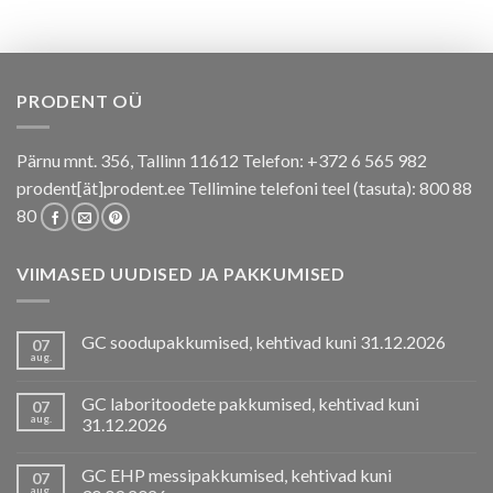
PRODENT OÜ
Pärnu mnt. 356, Tallinn 11612 Telefon: +372 6 565 982
prodent[ät]prodent.ee Tellimine telefoni teel (tasuta): 800 88
80
VIIMASED UUDISED JA PAKKUMISED
GC soodupakkumised, kehtivad kuni 31.12.2026
07
aug.
GC laboritoodete pakkumised, kehtivad kuni
07
aug.
31.12.2026
GC EHP messipakkumised, kehtivad kuni
07
aug.