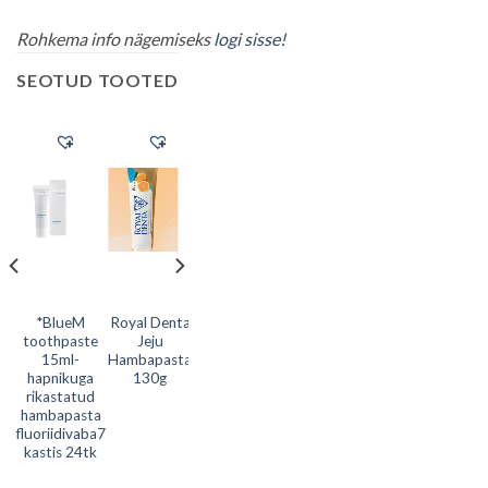
Rohkema info nägemiseks
logi sisse!
SEOTUD TOOTED
*BlueM
Royal Denta
toothpaste
Jeju
-
15ml-
Hambapasta
l
hapnikuga
130g
a
rikastatud
hambapasta
fluoriidivaba7
kastis 24tk