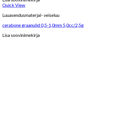
Quick View
Luuasendusmaterjal- veiseluu
cerabone graanulid 0,5-1,0mm 5,0cc/2,5g
Lisa soovinimekirja