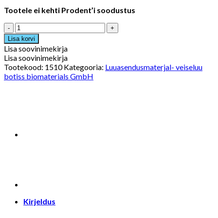
Tootele ei kehti Prodent’i soodustus
cerabone
graanulid
Lisa korvi
0,5-
Lisa soovinimekirja
1,0mm
Lisa soovinimekirja
0,5cc/0,25g
Tootekood:
1510
Kategooria:
Luuasendusmaterjal- veiseluu
kogus
botiss biomaterials GmbH
Kirjeldus