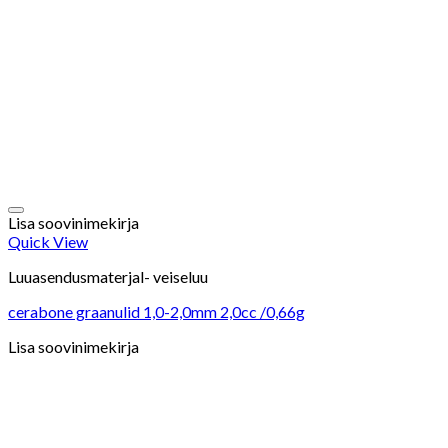
Lisa soovinimekirja
Quick View
Luuasendusmaterjal- veiseluu
cerabone graanulid 1,0-2,0mm 2,0cc /0,66g
Lisa soovinimekirja