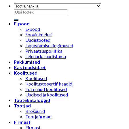
Otsi:
E-pood
E-pood
Soovinimekiri
Uudistooted
Tagastamise tingimused
Privaatsuspoliitika
Leiunurka uudistama
Pakkumised
Kas teadsid, et
Koolitused
Koolitused
Koolituste sertifikaadid
Toimunud koolitused
Uudised ja koolitused
Tootekataloogid
Tootjad
Brošüürid
Tootjafirmad
Firmast
Firmast