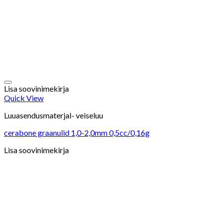
Lisa soovinimekirja
Quick View
Luuasendusmaterjal- veiseluu
cerabone graanulid 1,0-2,0mm 0,5cc/0,16g
Lisa soovinimekirja