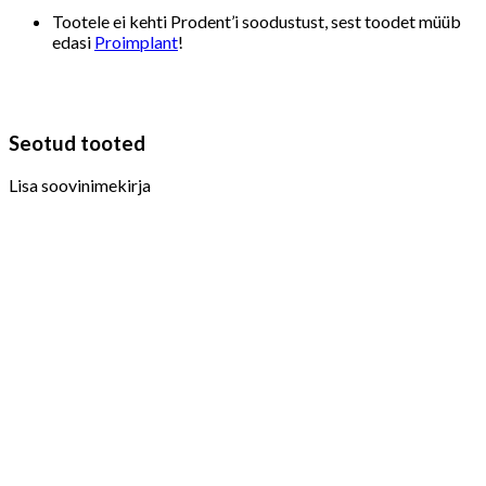
Tootele ei kehti Prodent’i soodustust, sest toodet müüb
edasi
Proimplant
!
Seotud tooted
Lisa soovinimekirja