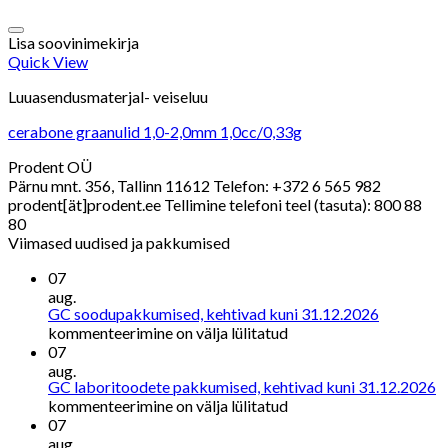
Lisa soovinimekirja
Quick View
Luuasendusmaterjal- veiseluu
cerabone graanulid 1,0-2,0mm 1,0cc/0,33g
Prodent OÜ
Pärnu mnt. 356, Tallinn 11612 Telefon: +372 6 565 982
prodent[ät]prodent.ee Tellimine telefoni teel (tasuta): 800 88
80
Viimased uudised ja pakkumised
07
aug.
GC
GC soodupakkumised, kehtivad kuni 31.12.2026
soodupak
kommenteerimine on välja lülitatud
kehtivad
07
kuni
aug.
G
GC laboritoodete pakkumised, kehtivad kuni 31.12.2026
31.12.20
l
kommenteerimine on välja lülitatud
p
07
k
aug.