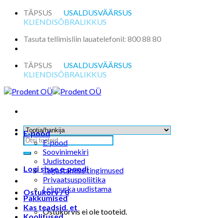
Skip
TÄPSUS
USALDUSVÄÄRSUS
to
KLIENDISÕBRALIKKUS
content
Tasuta tellimisliin lauatelefonil: 800 88 80
TÄPSUS
USALDUSVÄÄRSUS
KLIENDISÕBRALIKKUS
E-pood
Otsi:
E-pood
Soovinimekiri
Uudistooted
Logi sisse e-poodi
Tagastamise tingimused
Privaatsuspoliitika
Leiunurka uudistama
Ostukorv /
0
Pakkumised
Kas teadsid, et
Ostukorvis ei ole tooteid.
Koolitused