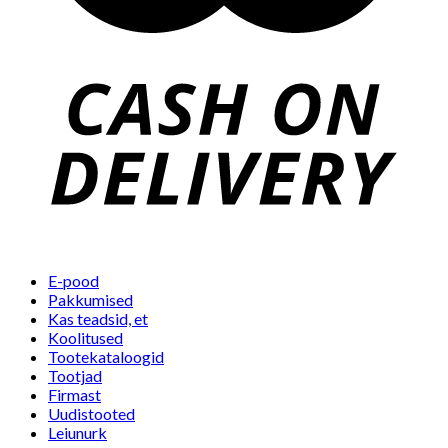
E-pood
Pakkumised
Kas teadsid, et
Koolitused
Tootekataloogid
Tootjad
Firmast
Uudistooted
Leiunurk