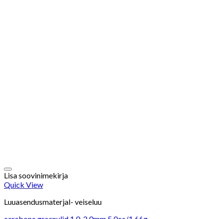
Lisa soovinimekirja
Quick View
Luuasendusmaterjal- veiseluu
cerabone graanulid 1,0-2,0mm 5,0cc/1,66g