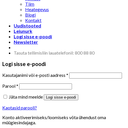
Tiim
Heategevus
Blogi
Kontakt
Uudistooted
Leiunurk
Logi sisse e-poodi
Newsletter
Tasuta tellimisliin lauatelefonil: 800 88 80
Logi sisse e-poodi
Kasutajanimi või e-posti aadress
*
Parool
*
Jäta mind meelde
Logi sisse e-poodi
Kaotasid parooli?
Konto aktiveerimiseks/loomiseks võta ühendust oma
müügiesindajaga.