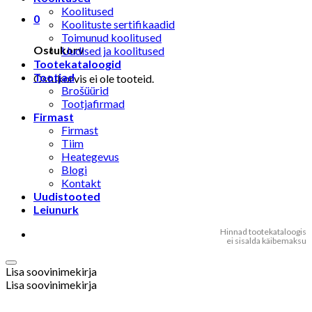
Koolitused
0
Koolituste sertifikaadid
Toimunud koolitused
Ostukorv
Uudised ja koolitused
Tootekataloogid
Tootjad
Ostukorvis ei ole tooteid.
Brošüürid
Tootjafirmad
Firmast
Firmast
Tiim
Heategevus
Blogi
Kontakt
Uudistooted
Leiunurk
Hinnad tootekataloogis
ei sisalda käibemaksu
Lisa soovinimekirja
Lisa soovinimekirja