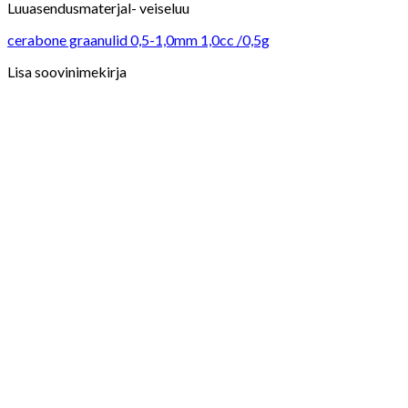
Luuasendusmaterjal- veiseluu
cerabone graanulid 0,5-1,0mm 1,0cc /0,5g
Lisa soovinimekirja