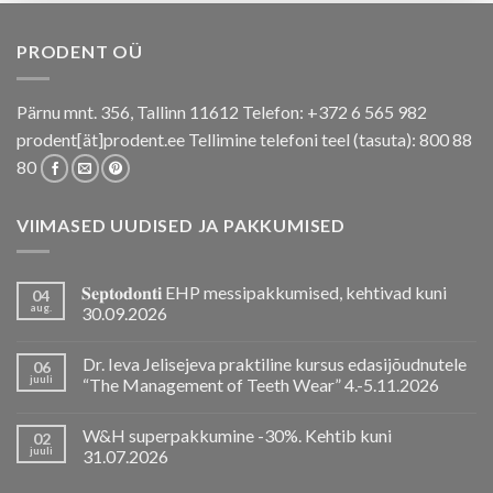
PRODENT OÜ
Pärnu mnt. 356, Tallinn 11612 Telefon: +372 6 565 982
prodent[ät]prodent.ee Tellimine telefoni teel (tasuta): 800 88
80
VIIMASED UUDISED JA PAKKUMISED
𝐒𝐞𝐩𝐭𝐨𝐝𝐨𝐧𝐭𝐢 EHP messipakkumised, kehtivad kuni
04
aug.
30.09.2026
Dr. Ieva Jelisejeva praktiline kursus edasijõudnutele
06
juuli
“The Management of Teeth Wear” 4.-5.11.2026
W&H superpakkumine -30%. Kehtib kuni
02
juuli
31.07.2026