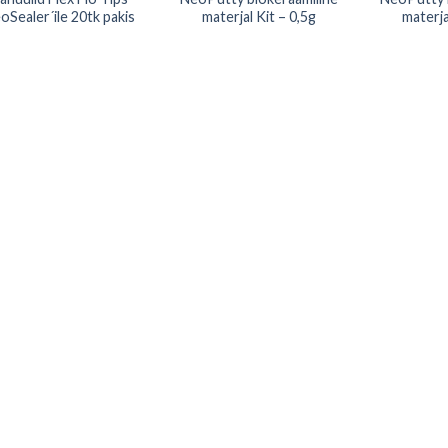
oSealer´ile 20tk pakis
materjal Kit – 0,5g
materja