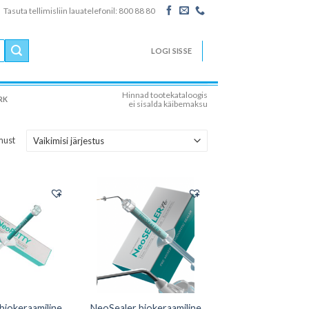
Tasuta tellimisliin lauatelefonil: 800 88 80
LOGI SISSE
Hinnad tootekataloogis
RK
ei sisalda käibemaksu
must
biokeraamiline
NeoSealer biokeraamiline