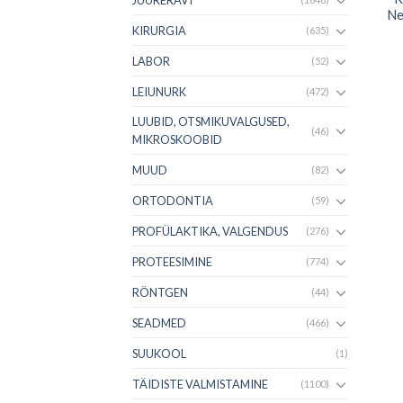
Ne
KIRURGIA
(635)
LABOR
(52)
LEIUNURK
(472)
LUUBID, OTSMIKUVALGUSED,
(46)
MIKROSKOOBID
MUUD
(82)
ORTODONTIA
(59)
PROFÜLAKTIKA, VALGENDUS
(276)
PROTEESIMINE
(774)
RÖNTGEN
(44)
SEADMED
(466)
SUUKOOL
(1)
TÄIDISTE VALMISTAMINE
(1100)