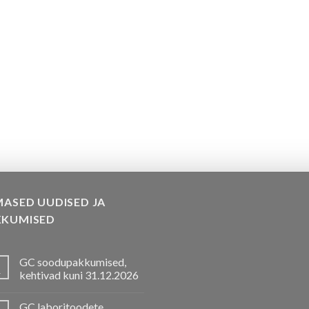
MASED UUDISED JA
KKUMISED
GC soodupakkumised,
.
kehtivad kuni 31.12.2026
GC laboritoodete