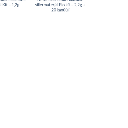
l Kit – 1,2g
siilermaterjal Flo kit – 2,2g +
20 kanüüli