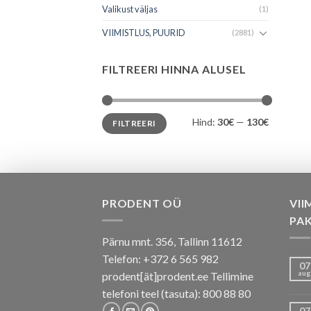
Valikust väljas
(1)
VIIMISTLUS, PUURID
(2881)
FILTREERI HINNA ALUSEL
Minimaalne
Maksimaalne
Hind:
30€
—
130€
FILTREERI
hind
hind
PRODENT OÜ
VII
PA
Pärnu mnt. 356, Tallinn 11612
Telefon: +372 6 565 982
07
aug
prodent[ät]prodent.ee Tellimine
telefoni teel (tasuta): 800 88 80
07