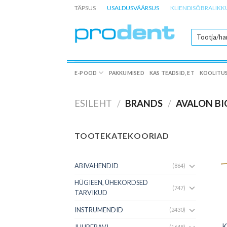
Skip
TÄPSUS
USALDUSVÄÄRSUS
KLIENDISÕBRALIKK
to
content
E-POOD
PAKKUMISED
KAS TEADSID, ET
KOOLITU
ESILEHT
/
BRANDS
/
AVALON B
TOOTEKATEKOORIAD
ABIVAHENDID
(864)
HÜGIEEN, ÜHEKORDSED
(747)
TARVIKUD
INSTRUMENDID
(2430)
K
JUURERAVI
(1648)