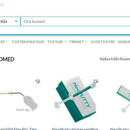
US
Otsi:
SED
TOOTEKATALOOGID
TOOTJAD
FIRMAST
UUDISTOOTED
LEIUNU
IOMED
Näitan kõiki 4 tule
anüülid Flex Flo Tips
NeoPutty biokeraamiline
NeoPutty 